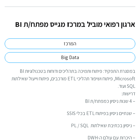
רגון רפואי מוביל במרכז מגייס מפתח/ת BI
המרכז
Big Data
במסגרת התפקיד: פיתוח ותמיכה בתהליכים ודוחות בטכנולוגיות BI
Microsoft, פיתוח ושיפור תהליכי ETL מורכבים, פיתוח וייעול שאילתות
 ועוד.
ישות:
ת BI
נתיים ניסיון בפיתוח ETL בכלי SSIS
ניסיון בכתיבת שאילתות PL / SQL
היכרות עם עולם ה-DWH