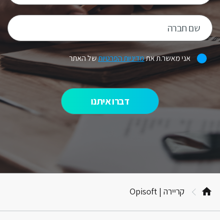
Rec
אני מאשר.ת את
מדיניות הפרטיות
של האתר
Up
2
קריירה | Opisoft