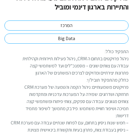
תיירות בארגון דינמי ומוביל
המרכז
Big Data
פקיד כולל:
ל פרויקטים בתחום ה CRM, ניהול פעילות תיירותית וקהילתית
ודה עם צוותים שונים – מסמנכ"לים ועד למשתמשי קצה
רונות יצירתיים ומדויקים לצרכים המשתנים של הארגון
לק מהתפקיד תוביל/י:
ויקטים משמעותיים: ניהול הקמה והטמעה של מערכת CRM
זוקה ושדרוגים: שמירה על המערכות עדכניות ומתקדמות
ותים מגוונים: עבודה עם ספקים, צוותי פיתוח ומשתמשי קצה
יכה ושיפור חוויית משתמש: פידבק מתמשך לשיפור מתמיד
ישות:
חמש שנות ניסיון בתחום, עם לפחות שנתיים עבודה עם מערכת CRM
ניסיון בעבודת צוות, פתרון בעיות ותקשורת בינאישית מצוינת