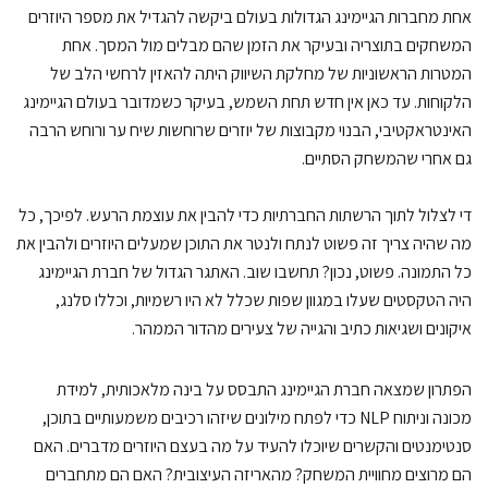
ת מחברות הגיימינג הגדולות בעולם ביקשה להגדיל את מספר היוזרים
שחקים בתוצריה ובעיקר את הזמן שהם מבלים מול המסך. אחת
טרות הראשוניות של מחלקת השיווק היתה להאזין לרחשי הלב של
קוחות. עד כאן אין חדש תחת השמש, בעיקר כשמדובר בעולם הגיימינג
ינטראקטיבי, הבנוי מקבוצות של יוזרים שרוחשות שיח ער ורוחש הרבה
 אחרי שהמשחק הסתיים.
 לצלול לתוך הרשתות החברתיות כדי להבין את עוצמת הרעש. לפיכך, כל
 שהיה צריך זה פשוט לנתח ולנטר את התוכן שמעלים היוזרים ולהבין את
 התמונה. פשוט, נכון? תחשבו שוב. האתגר הגדול של חברת הגיימינג
ה הטקסטים שעלו במגוון שפות שכלל לא היו רשמיות, וכללו סלנג,
קונים ושגיאות כתיב והגייה של צעירים מהדור הממהר.
תרון שמצאה חברת הגיימינג התבסס על בינה מלאכותית, למידת
מכונה וניתוח NLP כדי לפתח מילונים שיזהו רכיבים משמעותיים בתוכן,
טימנטים והקשרים שיוכלו להעיד על מה בעצם היוזרים מדברים. האם
 מרוצים מחוויית המשחק? מהאריזה העיצובית? האם הם מתחברים