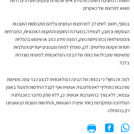
ופה לנתונים רגישים כמו מידע אישי או סודות עסקיים שעלולים להיות
שא לפריצות של האקרים.
וסף, חשוב לשים לב למהימנות הנתונים עליהם מתבססות התובנות
סקיות וכמובן, לעמידה במערכת החוקים והתקנות הארגוניות, החברתיות
ממשלתיות (כמו פיתוח נשק, הפצת מידע כוזב או שימוש בהפליות
רות תקינות פוליטית). לכן, מומלץ לפתח מנגנונים ייעודיים ורגולציות
אימות שיגבילו את כוחה של הבינה המלאכותית למטרות מוגדרות
בד.
ה זה נחוץ? כי בכוחה של הבינה המלאכותית לבצע כבר עתה משימות
רכבות כתחליף לאינטליגנציה אנושית ואף לקבל החלטות ולפעול באופן
מאי, ללא צורך בהתערבות אנושית. כן, ללא ספק מדובר בטכנולוגיה
להיבה ומתקדמת ביותר שיצרה האנושות, והחדשות הטובות הן שאנחנו
 בהתחלה.