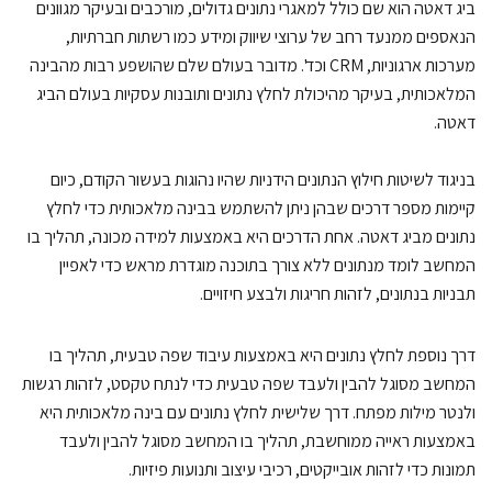
ג דאטה הוא שם כולל למאגרי נתונים גדולים, מורכבים ובעיקר מגוונים
אספים ממנעד רחב של ערוצי שיווק ומידע כמו רשתות חברתיות,
מערכות ארגוניות, CRM וכד'. מדובר בעולם שלם שהושפע רבות מהבינה
לאכותית, בעיקר מהיכולת לחלץ נתונים ותובנות עסקיות בעולם הביג
טה.
יגוד לשיטות חילוץ הנתונים הידניות שהיו נהוגות בעשור הקודם, כיום
ימות מספר דרכים שבהן ניתן להשתמש בבינה מלאכותית כדי לחלץ
ונים מביג דאטה. אחת הדרכים היא באמצעות למידה מכונה, תהליך בו
חשב לומד מנתונים ללא צורך בתוכנה מוגדרת מראש כדי לאפיין
ניות בנתונים, לזהות חריגות ולבצע חיזויים.
ך נוספת לחלץ נתונים היא באמצעות עיבוד שפה טבעית, תהליך בו
חשב מסוגל להבין ולעבד שפה טבעית כדי לנתח טקסט, לזהות רגשות
נטר מילות מפתח. דרך שלישית לחלץ נתונים עם בינה מלאכותית היא
מצעות ראייה ממוחשבת, תהליך בו המחשב מסוגל להבין ולעבד
ונות כדי לזהות אובייקטים, רכיבי עיצוב ותנועות פיזיות.