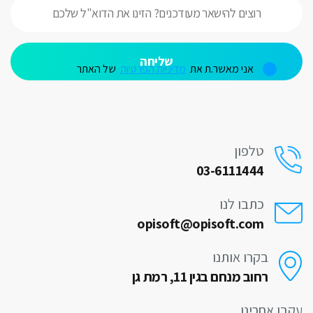
V
אני מאשר.ת את
מדיניות הפרטיות
של האתר
טלפון
03-6111444
כתבו לנו
opisoft@opisoft.com
בקרו אותנו
רחוב מנחם בגין 11, רמת גן
בו אחרינו